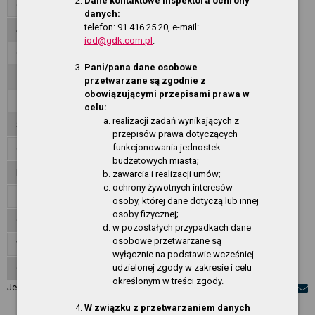
Dane kontaktowe inspektora ochrony
Organizacja działania
danych:
telefon: 91 416 25 20, e-mail:
Jednostki organizacyjne
iod@gdk.com.pl
.
Oferty pracy
Pani/pana dane osobowe
Zamówienia publiczne
przetwarzane są zgodnie z
obowiązującymi przepisami prawa w
Zarządzenia Dyrektora
celu:
realizacji zadań wynikających z
Standardy Ochrony Małoletnich
przepisów prawa dotyczących
funkcjonowania jednostek
Ogłoszenia
budżetowych miasta;
Informacje finansowe
zawarcia i realizacji umów;
ochrony żywotnych interesów
Załatwianie spraw, skargi, wnioski
osoby, której dane dotyczą lub innej
osoby fizycznej;
Oświadczenia majątkowe
w pozostałych przypadkach dane
osobowe przetwarzane są
Wniosek o udostępnienie informacji publicznej
wyłącznie na podstawie wcześniej
udzielonej zgody w zakresie i celu
O Serwisie
określonym w treści zgody.
Jesteś w:
Ogłoszenia
W związku z przetwarzaniem danych