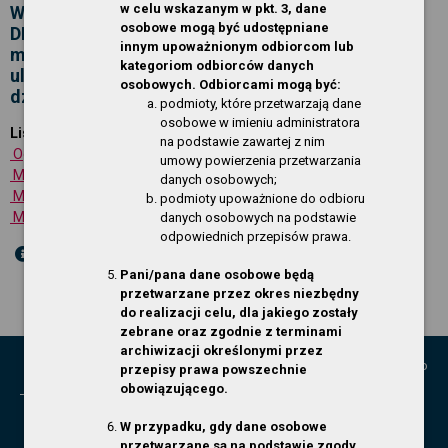
w celu wskazanym w pkt. 3, dane
W związku z organizacją imprezy plenerowej pn.
osobowe mogą być udostępniane
DNI GRYFINA 2026 zaplanowanej w dniach 1-3
innym upoważnionym odbiorcom lub
maja 2026 r. na Stadionie Miejskim w Gryfinie przy
kategoriom odbiorców danych
ul. Sportowej, zapraszamy przedsiębiorców do
osobowych. Odbiorcami mogą być:
dzierżawy tere
podmioty, które przetwarzają dane
osobowe w imieniu administratora
Lista załączników:
na podstawie zawartej z nim
Ogłoszenie
1.22 MB
umowy powierzenia przetwarzania
Mapa poglądowa 1
1.50 MB
danych osobowych;
Mapa poglądowa 2
1.31 MB
podmioty upoważnione do odbioru
Mapa poglądowa 3
1.40 MB
danych osobowych na podstawie
odpowiednich przepisów prawa.
Pani/pana dane osobowe będą
przetwarzane przez okres niezbędny
do realizacji celu, dla jakiego zostały
zebrane oraz zgodnie z terminami
archiwizacji określonymi przez
© Miasto i Gmina Gryfino
przepisy prawa powszechnie
Kontakt:
obowiązującego.
Urząd Miasta i Gminy w Gryfinie
W przypadku, gdy dane osobowe
ul. 1 Maja 16; 74-100 Gryfino
przetwarzane są na podstawie zgody
tel. 91 416 20 11, fax 91 416 27 02,