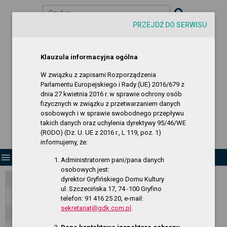
Szukaj
PRZEJDŹ DO SERWISU
visibility
-A
A
A+
Biuletyn Informacji Publicznej
Klauzula informacyjna ogólna
Gryfiński Dom Kultury
W związku z zapisami Rozporządzenia
Parlamentu Europejskiego i Rady (UE) 2016/679 z
dnia 27 kwietnia 2016 r. w sprawie ochrony osób
fizycznych w związku z przetwarzaniem danych
osobowych i w sprawie swobodnego przepływu
takich danych oraz uchylenia dyrektywy 95/46/WE
(RODO) (Dz. U. UE z 2016 r., L 119, poz. 1)
informujemy, że:
menu
Administratorem pani/pana danych
osobowych jest:
dyrektor Gryfińskiego Domu Kultury
Strona Główna
ul. Szczecińska 17, 74 -100 Gryfino
RODO - klauzula informacyjna
telefon: 91 416 25 20, e-mail:
sekretariat@gdk.com.pl
.
Dane publiczne