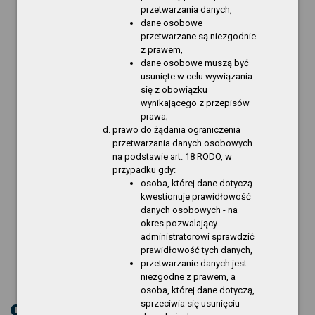
przetwarzania danych,
Monika Drabik
dane osobowe
przetwarzane są niezgodnie
dyrektor Gryfińskiego Domu Kultury
z prawem,
dane osobowe muszą być
Uzasadnienie
usunięte w celu wywiązania
Zmiana załącznika do Regulaminu
się z obowiązku
wynagradzania pracowników Gryfińskiego Domu
wynikającego z przepisów
Kultury podyktowana jest dostosowaniem
prawa;
zapisów załącznika do zmian wysokości
prawo do żądania ograniczenia
minimalnego wynagrodzenia za pracę oraz
przetwarzania danych osobowych
na podstawie art. 18 RODO, w
wysokości minimalnej stawki godzinowej w 2026 r.
przypadku gdy:
wprowadzonych Rozporządzeniem Rady
osoba, której dane dotyczą
Ministrów z dnia 11 września 2025 r.
kwestionuje prawidłowość
danych osobowych - na
Sporządziła: Anna Bartczak-Nowak
okres pozwalający
administratorowi sprawdzić
prawidłowość tych danych,
przetwarzanie danych jest
niezgodne z prawem, a
osoba, której dane dotyczą,
sprzeciwia się usunięciu