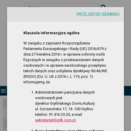
Szukaj
PRZEJDŹ DO SERWISU
visibility
-A
A
A+
Biuletyn Informacji Publicznej
Klauzula informacyjna ogólna
Gryfiński Dom Kultury
W związku z zapisami Rozporządzenia
Parlamentu Europejskiego i Rady (UE) 2016/679 z
dnia 27 kwietnia 2016 r. w sprawie ochrony osób
fizycznych w związku z przetwarzaniem danych
osobowych i w sprawie swobodnego przepływu
takich danych oraz uchylenia dyrektywy 95/46/WE
(RODO) (Dz. U. UE z 2016 r., L 119, poz. 1)
informujemy, że:
menu
Administratorem pani/pana danych
osobowych jest:
dyrektor Gryfińskiego Domu Kultury
Strona Główna
ul. Szczecińska 17, 74 -100 Gryfino
RODO - klauzula informacyjna
telefon: 91 416 25 20, e-mail:
sekretariat@gdk.com.pl
.
Dane publiczne