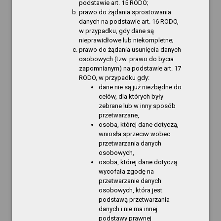
podstawie art. 15 RODO;
uwzględniając w szczególności treść aktów
prawo do żądania sprostowania
wykonawczych wydanych na podstawie art. 31 d,
danych na podstawie art. 16 RODO,
ust. 1 ustawy z dnia 25 października 1991 r. o
w przypadku, gdy dane są
organizowaniu i prowadzeniu działalności
nieprawidłowe lub niekompletne;
kulturalnej (t.j. Dz. U. z 2024 r. poz. 87) zarządzam,
prawo do żądania usunięcia danych
co następuje:
osobowych (tzw. prawo do bycia
zapomnianym) na podstawie art. 17
§1. Zmieniam treść
załącznika
do Regulaminu
RODO, w przypadku gdy:
wynagradzania pracowników zatrudnionych w
dane nie są już niezbędne do
celów, dla których były
Gryfińskim Domu Kultury.
zebrane lub w inny sposób
przetwarzane,
§2. Traci moc dotychczasowa treść załącznika
osoba, której dane dotyczą,
wprowadzonego Zarządzeniem nr 4/2025
wniosła sprzeciw wobec
Dyrektora Gryfińskiego Domu Kultury z dnia 14
przetwarzania danych
kwietnia 2025 r. w sprawie zmiany załącznika
osobowych,
Regulaminu wynagradzania pracowników
osoba, której dane dotyczą
zatrudnionych w Gryfińskim Domu Kultury.
wycofała zgodę na
przetwarzanie danych
§3. Zarządzenie wchodzi w życie z dniem 1
osobowych, która jest
stycznia 2026 r.
podstawą przetwarzania
danych i nie ma innej
podstawy prawnej