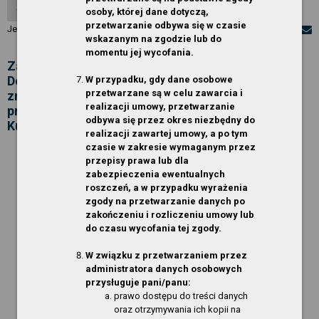
O Serwisie
osoby, której dane dotyczą,
przetwarzanie odbywa się w czasie
Jesteś w:
Zarządzenia Dyrektora
»
ROK 2025
wskazanym na zgodzie lub do
momentu jej wycofania.
Zarządzenie nr 11/2025 Dyrektora Gryfińskiego
Domu Kultury z dnia 10 grudnia 2025 r. w sprawie
W przypadku, gdy dane osobowe
przetwarzane są w celu zawarcia i
zmiany załącznika Regulaminu wynagradzania
realizacji umowy, przetwarzanie
pracowników zatrudnionych w Gryfińskim Domu
odbywa się przez okres niezbędny do
Kultury
realizacji zawartej umowy, a po tym
czasie w zakresie wymaganym przez
przepisy prawa lub dla
ZARZĄDZENIE NR 11/2025
zabezpieczenia ewentualnych
DYREKTORA GRYFIŃSKIEGO DOMU KULTURY
roszczeń, a w przypadku wyrażenia
Z DNIA 10 GRUDNIA 2025 R.
zgody na przetwarzanie danych po
zakończeniu i rozliczeniu umowy lub
w sprawie zmiany załącznika Regulaminu
do czasu wycofania tej zgody.
wynagradzania pracowników zatrudnionych w
Gryfińskim Domu Kultury
W związku z przetwarzaniem przez
administratora danych osobowych
przysługuje pani/panu:
prawo dostępu do treści danych
oraz otrzymywania ich kopii na
Na podstawie art. 77² Kodeksu pracy,