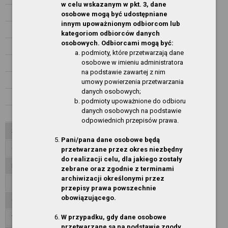
w celu wskazanym w pkt. 3, dane
ROK 2017
osobowe mogą być udostępniane
innym upoważnionym odbiorcom lub
ROK 2016
kategoriom odbiorców danych
osobowych. Odbiorcami mogą być:
ROK 2015
podmioty, które przetwarzają dane
osobowe w imieniu administratora
ROK 2014
na podstawie zawartej z nim
ROK 2013
umowy powierzenia przetwarzania
danych osobowych;
ROK 2012
podmioty upoważnione do odbioru
danych osobowych na podstawie
ROK 2011
odpowiednich przepisów prawa.
Standardy Ochrony Małoletnich
Pani/pana dane osobowe będą
Ogłoszenia
przetwarzane przez okres niezbędny
do realizacji celu, dla jakiego zostały
Informacje finansowe
zebrane oraz zgodnie z terminami
archiwizacji określonymi przez
Załatwianie spraw, skargi, wnioski
przepisy prawa powszechnie
obowiązującego.
Oświadczenia majątkowe
W przypadku, gdy dane osobowe
Wniosek o udostępnienie informacji publicznej
przetwarzane są na podstawie zgody