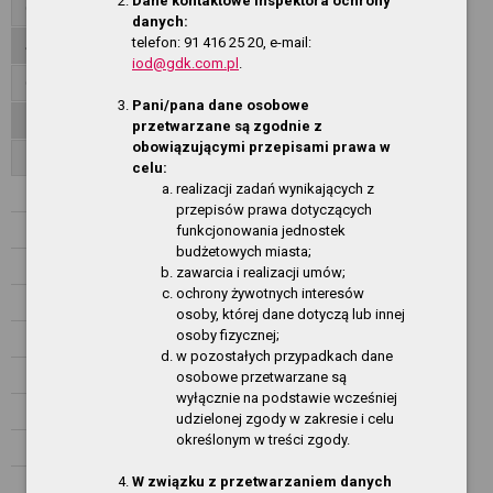
Dane kontaktowe inspektora ochrony
Organizacja działania
danych:
telefon: 91 416 25 20, e-mail:
Jednostki organizacyjne
iod@gdk.com.pl
.
Oferty pracy
Pani/pana dane osobowe
Zamówienia publiczne
przetwarzane są zgodnie z
obowiązującymi przepisami prawa w
Zarządzenia Dyrektora
celu:
realizacji zadań wynikających z
ROK 2026
przepisów prawa dotyczących
funkcjonowania jednostek
ROK 2025
budżetowych miasta;
ROK 2024
zawarcia i realizacji umów;
ochrony żywotnych interesów
ROK 2023
osoby, której dane dotyczą lub innej
osoby fizycznej;
ROK 2022
w pozostałych przypadkach dane
ROK 2021
osobowe przetwarzane są
wyłącznie na podstawie wcześniej
ROK 2020
udzielonej zgody w zakresie i celu
określonym w treści zgody.
ROK 2019
W związku z przetwarzaniem danych
ROK 2018