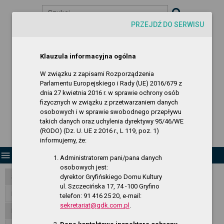
Szukaj
PRZEJDŹ DO SERWISU
visibility
-A
A
A+
Biuletyn Informacji Publicznej
Klauzula informacyjna ogólna
Gryfiński Dom Kultury
W związku z zapisami Rozporządzenia
Parlamentu Europejskiego i Rady (UE) 2016/679 z
dnia 27 kwietnia 2016 r. w sprawie ochrony osób
fizycznych w związku z przetwarzaniem danych
osobowych i w sprawie swobodnego przepływu
takich danych oraz uchylenia dyrektywy 95/46/WE
(RODO) (Dz. U. UE z 2016 r., L 119, poz. 1)
informujemy, że:
menu
Administratorem pani/pana danych
osobowych jest:
dyrektor Gryfińskiego Domu Kultury
Strona Główna
ul. Szczecińska 17, 74 -100 Gryfino
RODO - klauzula informacyjna
telefon: 91 416 25 20, e-mail:
sekretariat@gdk.com.pl
.
Dane publiczne