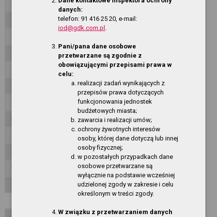
Dane kontaktowe inspektora ochrony
Organizacja działania
danych:
telefon: 91 416 25 20, e-mail:
Jednostki organizacyjne
iod@gdk.com.pl
.
Oferty pracy
Pani/pana dane osobowe
Zamówienia publiczne
przetwarzane są zgodnie z
obowiązującymi przepisami prawa w
Zarządzenia Dyrektora
celu:
realizacji zadań wynikających z
Standardy Ochrony Małoletnich
przepisów prawa dotyczących
funkcjonowania jednostek
Ogłoszenia
budżetowych miasta;
Informacje finansowe
zawarcia i realizacji umów;
ochrony żywotnych interesów
Załatwianie spraw, skargi, wnioski
osoby, której dane dotyczą lub innej
osoby fizycznej;
Oświadczenia majątkowe
w pozostałych przypadkach dane
osobowe przetwarzane są
Wniosek o udostępnienie informacji publicznej
wyłącznie na podstawie wcześniej
udzielonej zgody w zakresie i celu
O Serwisie
określonym w treści zgody.
Redakcja
W związku z przetwarzaniem danych
Mapa serwisu