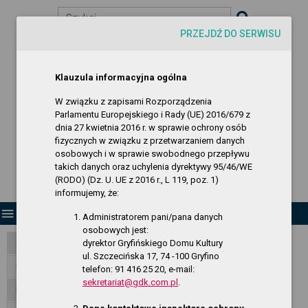
Szukaj
PRZEJDŹ DO SERWISU
visibility
-A
A
A+
Biuletyn Informacji Publicznej
Klauzula informacyjna ogólna
Gryfiński Dom Kultury
W związku z zapisami Rozporządzenia
Parlamentu Europejskiego i Rady (UE) 2016/679 z
dnia 27 kwietnia 2016 r. w sprawie ochrony osób
fizycznych w związku z przetwarzaniem danych
osobowych i w sprawie swobodnego przepływu
takich danych oraz uchylenia dyrektywy 95/46/WE
(RODO) (Dz. U. UE z 2016 r., L 119, poz. 1)
informujemy, że:
menu
Administratorem pani/pana danych
osobowych jest:
dyrektor Gryfińskiego Domu Kultury
Strona Główna
ul. Szczecińska 17, 74 -100 Gryfino
RODO - klauzula informacyjna
telefon: 91 416 25 20, e-mail:
sekretariat@gdk.com.pl
.
Dane publiczne