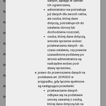
danych, żądając w zamian
ROK 2025
Jakub Kasprzyk
nowa pozycja
10:05:49
ich ograniczenia,
administrator nie potrzebuje
2025-12-05
ROK 2025
Jakub Kasprzyk
nowa pozycja
już danych dla swoich celów,
10:04:47
ale osoba, której dane
2025-12-05
Anna Bartczak-
ROK 2025
nowa pozycja
dotyczą, potrzebuje ich do
10:04:01
Nowak
ustalenia obrony lub
2025-12-05
dochodzenia roszczeń,
ROK 2025
Jakub Kasprzyk
nowa pozycja
10:02:21
osoba, której dane dotyczą,
wniosła sprzeciw wobec
2025-12-05
ROK 2025
Jakub Kasprzyk
nowa pozycja
przetwarzania danych - do
10:01:40
czasu ustalenia, czy prawnie
2025-12-05
ROK 2025
Jakub Kasprzyk
nowa pozycja
uzasadnione podstawy po
10:00:58
stronie administratora są
2025-12-05
nadrzędne wobec pod-
ROK 2025
Jakub Kasprzyk
nowa pozycja
10:00:01
stawy sprzeciwu;
prawo do przenoszenia danych na
2025-12-05
ROK 2025
Jakub Kasprzyk
nowa pozycja
podstawie art. 20 RODO w
09:58:20
przypadku, gdy łącznie spełnione
2025-12-04
są następujące przesłanki:
ROK 2025
Jakub Kasprzyk
nowa pozycja
12:00:22
przetwarzanie danych
2025-12-04
odbywa się na podstawie
ROK 2025
Jakub Kasprzyk
nowa pozycja
11:50:27
umowy zawartej z osobą,
której dane dotyczą lub na
2025-12-04