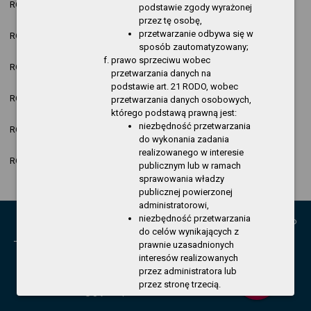
ROK 2025
Jakub Kasprzyk
nowa pozycja
podstawie zgody wyrażonej
11:39:51
przez tę osobę,
2025-12-04
przetwarzanie odbywa się w
ROK 2025
Jakub Kasprzyk
nowa pozycja
10:08:25
sposób zautomatyzowany;
prawo sprzeciwu wobec
2025-12-04
ROK 2025
Jakub Kasprzyk
nowa pozycja
przetwarzania danych na
10:00:05
podstawie art. 21 RODO, wobec
2025-12-04
ROK 2025
Jakub Kasprzyk
nowa pozycja
przetwarzania danych osobowych,
07:50:43
którego podstawą prawną jest:
2025-12-04
niezbędność przetwarzania
ROK 2025
Jakub Kasprzyk
nowa pozycja
07:50:19
do wykonania zadania
realizowanego w interesie
2025-12-04
ROK 2025
Jakub Kasprzyk
nowa pozycja
publicznym lub w ramach
07:49:47
sprawowania władzy
publicznej powierzonej
administratorowi,
niezbędność przetwarzania
© Miasto i Gmina Gryfino
Kontakt:
do celów wynikających z
prawnie uzasadnionych
Urząd Miasta i Gminy w Gryfinie
interesów realizowanych
ul. 1 Maja 16; 74-100 Gryfino
przez administratora lub
keyboard_arrow_up
tel. 91 416 20 11, fax 91 416 27 02,
przez stronę trzecią.
e-mail:
burmistrz@gryfino.pl
W razie wniesienia sprzeciwu,