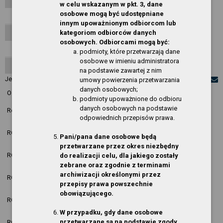
w celu wskazanym w pkt. 3, dane
osobowe mogą być udostępniane
Aktualności
innym upoważnionym odbiorcom lub
kategoriom odbiorców danych
Najczęściej odwiedzane strony
osobowych. Odbiorcami mogą być:
Obsługa techniczna
podmioty, które przetwarzają dane
osobowe w imieniu administratora
Deklaracja dostępności
na podstawie zawartej z nim
Jesteś w:
O Serwisie
»
Aktualności
umowy powierzenia przetwarzania
danych osobowych;
Ostatnie zmiany w rozdziałach:
podmioty upoważnione do odbioru
Data
danych osobowych na podstawie
Rozdział
Osoba
Opis zmiany
modyfikacji
odpowiednich przepisów prawa.
2026-07-28
ROK 2026
Jakub Kasprzyk
nowa pozycja
Pani/pana dane osobowe będą
11:18:11
przetwarzane przez okres niezbędny
2026-07-28
ROK 2026
Jakub Kasprzyk
nowa pozycja
do realizacji celu, dla jakiego zostały
11:15:17
zebrane oraz zgodnie z terminami
2026-07-02
archiwizacji określonymi przez
ROK 2026
Jakub Kasprzyk
nowa pozycja
10:01:36
przepisy prawa powszechnie
obowiązującego.
2026-04-24
ROK 2026
Jakub Kasprzyk
nowa pozycja
10:51:29
W przypadku, gdy dane osobowe
2026-04-01
przetwarzane są na podstawie zgody
ROK 2026
Jakub Kasprzyk
nowa pozycja