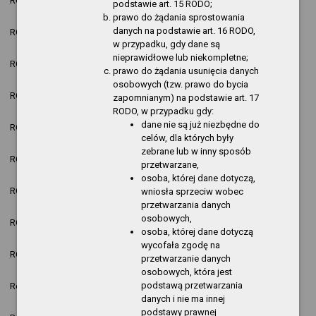
ROK 2025
Jakub Kasprzyk
nowa pozycja
podstawie art. 15 RODO;
14:18:53
prawo do żądania sprostowania
2026-02-06
danych na podstawie art. 16 RODO,
ROK 2025
Jakub Kasprzyk
nowa pozycja
14:18:33
w przypadku, gdy dane są
nieprawidłowe lub niekompletne;
2026-02-06
ROK 2025
Jakub Kasprzyk
nowa pozycja
prawo do żądania usunięcia danych
14:18:01
osobowych (tzw. prawo do bycia
2026-02-06
ROK 2025
Jakub Kasprzyk
nowa pozycja
zapomnianym) na podstawie art. 17
14:16:49
RODO, w przypadku gdy:
2026-02-06
dane nie są już niezbędne do
ROK 2025
Jakub Kasprzyk
nowa pozycja
14:11:16
celów, dla których były
zebrane lub w inny sposób
2026-02-06
ROK 2025
Jakub Kasprzyk
nowa pozycja
przetwarzane,
14:00:05
osoba, której dane dotyczą,
2026-02-06
ROK 2025
Jakub Kasprzyk
nowa pozycja
wniosła sprzeciw wobec
13:54:06
przetwarzania danych
2026-02-06
osobowych,
ROK 2025
Jakub Kasprzyk
nowa pozycja
13:47:42
osoba, której dane dotyczą
wycofała zgodę na
2025-12-09
ROK 2025
Jakub Kasprzyk
nowa pozycja
przetwarzanie danych
12:48:35
osobowych, która jest
2025-12-09
podstawą przetwarzania
Regulamin pracy
Jakub Kasprzyk
nowa pozycja
07:59:32
danych i nie ma innej
2025-12-09
podstawy prawnej