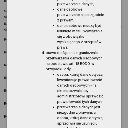
Regulamin pracy
Jakub Kasprzyk
nowa pozycja
07:50:34
przetwarzania danych,
dane osobowe
Schemat
2025-12-08
Modyfikacja
Jakub Kasprzyk
przetwarzane są niezgodnie
organizacyjny
15:40:26
danych
z prawem,
Regulamin
2025-12-08
dane osobowe muszą być
Jakub Kasprzyk
zmiana danych
organizacyjny
15:39:16
usunięte w celu wywiązania
się z obowiązku
2025-12-08
Regulamin Pracy
Krzysztof Kozak
nowa pozycja
wynikającego z przepisów
08:23:06
prawa;
2025-12-08
ROK 2025
Jakub Kasprzyk
nowa pozycja
prawo do żądania ograniczenia
08:22:11
przetwarzania danych osobowych
2025-12-08
na podstawie art. 18 RODO, w
Regulamin Pracy
Krzysztof Kozak
nowa pozycja
08:17:06
przypadku gdy:
osoba, której dane dotyczą
2025-12-08
ROK 2025
Jakub Kasprzyk
nowa pozycja
kwestionuje prawidłowość
08:03:00
danych osobowych - na
2025-12-06
Anna Bartczak-
okres pozwalający
ROK 2025
nowa pozycja
13:37:06
Nowak
administratorowi sprawdzić
2025-12-06
prawidłowość tych danych,
ROK 2025
Jakub Kasprzyk
nowa pozycja
13:36:41
przetwarzanie danych jest
niezgodne z prawem, a
2025-12-06
ROK 2025
Jakub Kasprzyk
nowa pozycja
osoba, której dane dotyczą,
13:36:30
sprzeciwia się usunięciu
2025-12-05