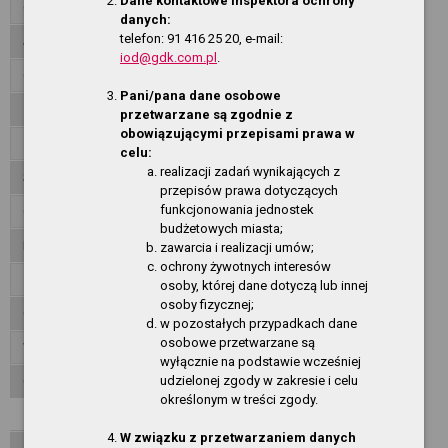
Dane kontaktowe inspektora ochrony
Organizacja działania
danych:
telefon: 91 416 25 20, e-mail:
Jednostki organizacyjne
iod@gdk.com.pl
.
Oferty pracy
Pani/pana dane osobowe
Zamówienia publiczne
przetwarzane są zgodnie z
obowiązującymi przepisami prawa w
Zarządzenia Dyrektora
celu:
realizacji zadań wynikających z
Standardy Ochrony Małoletnich
przepisów prawa dotyczących
funkcjonowania jednostek
Ogłoszenia
budżetowych miasta;
Informacje finansowe
zawarcia i realizacji umów;
ochrony żywotnych interesów
Załatwianie spraw, skargi, wnioski
osoby, której dane dotyczą lub innej
osoby fizycznej;
Oświadczenia majątkowe
w pozostałych przypadkach dane
osobowe przetwarzane są
Wniosek o udostępnienie informacji publicznej
wyłącznie na podstawie wcześniej
udzielonej zgody w zakresie i celu
O Serwisie
określonym w treści zgody.
Redakcja
W związku z przetwarzaniem danych
Mapa serwisu