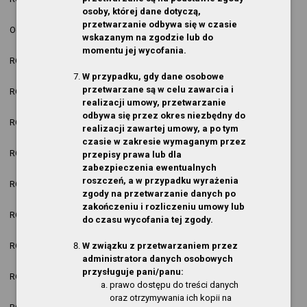
12:38:01
osoby, której dane dotyczą,
2026-03-30
przetwarzanie odbywa się w czasie
Ogłoszenia
Jakub Kasprzyk
nowa pozycja
13:58:32
wskazanym na zgodzie lub do
momentu jej wycofania.
2026-02-23
ROK 2026
Jakub Kasprzyk
nowa pozycja
14:59:56
W przypadku, gdy dane osobowe
2026-02-23
przetwarzane są w celu zawarcia i
ROK 2026
Jakub Kasprzyk
nowa pozycja
14:47:50
realizacji umowy, przetwarzanie
odbywa się przez okres niezbędny do
2026-02-23
ROK 2026
Jakub Kasprzyk
nowa pozycja
realizacji zawartej umowy, a po tym
14:42:28
czasie w zakresie wymaganym przez
2026-02-06
ROK 2025
Jakub Kasprzyk
nowa pozycja
przepisy prawa lub dla
14:20:11
zabezpieczenia ewentualnych
2026-02-06
roszczeń, a w przypadku wyrażenia
ROK 2025
Jakub Kasprzyk
nowa pozycja
14:20:05
zgody na przetwarzanie danych po
zakończeniu i rozliczeniu umowy lub
2026-02-06
ROK 2025
Jakub Kasprzyk
nowa pozycja
do czasu wycofania tej zgody.
14:19:56
2026-02-06
W związku z przetwarzaniem przez
ROK 2025
Jakub Kasprzyk
nowa pozycja
14:19:46
administratora danych osobowych
2026-02-06
przysługuje pani/panu:
ROK 2025
Jakub Kasprzyk
nowa pozycja
14:19:17
prawo dostępu do treści danych
oraz otrzymywania ich kopii na
2026-02-06